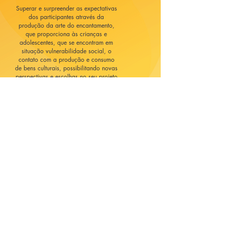
Superar e surpreender as expectativas
dos participantes através da
produção da arte do encantamento,
que proporciona às crianças e
adolescentes, que se encontram em
situação vulnerabilidade social, o
contato com a produção e consumo
de bens culturais, possibilitando novas
perspectivas e escolhas no seu projeto
de vida.
VOLTAR